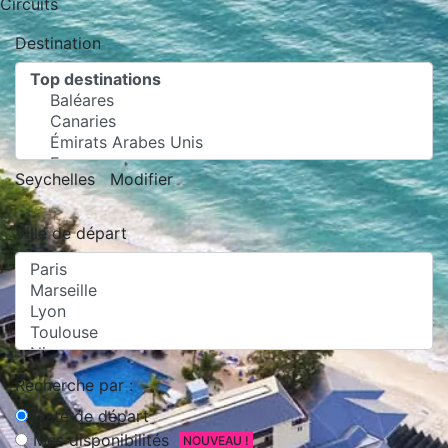
Circuits
Destination
Seychelles
Modifier
Ville de départ
Recherche par :
Date de départ
Mes disponibilités
NOUVEAU !