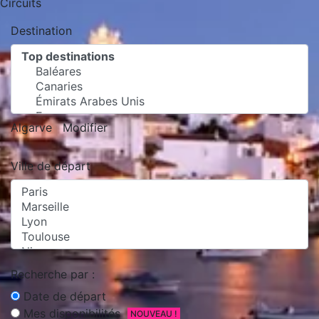
Circuits
Destination
Algarve
Modifier
Ville de départ
Recherche par :
Date de départ
Mes disponibilités
NOUVEAU !