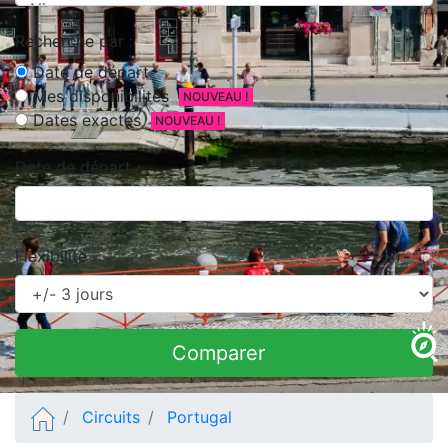
Recherche par :
Date de départ
Mes disponibilités
NOUVEAU !
Dates exactes
NOUVEAU !
Date de départ
Flexibilité
Comparer
Circuits
Portugal