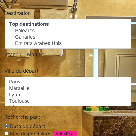
Circuits
Destination
Istanbul
Modifier
Ville de départ
Recherche par :
Date de départ
Mes disponibilités
NOUVEAU !