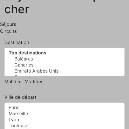
cher
Séjours
Circuits
Destination
Mahdia
Modifier
Ville de départ