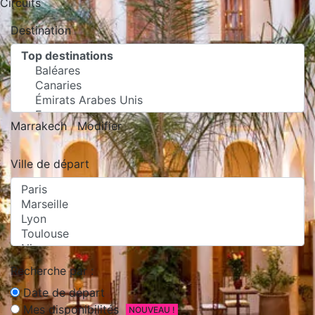
Circuits
Destination
Marrakech
Modifier
Ville de départ
Recherche par :
Date de départ
Mes disponibilités
NOUVEAU !