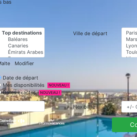
s bas
Ville de départ
alte
Modifier
Date de départ
Mes disponibilités
NOUVEAU !
Dates exactes
NOUVEAU !
Flexibilité
C