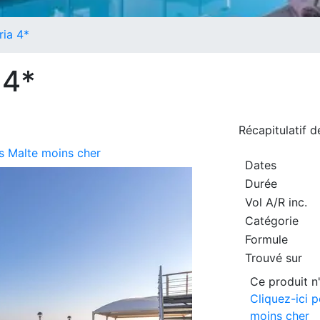
ria 4*
 4*
Récapitulatif 
rs Malte moins cher
Dates
Durée
Vol A/R inc.
Catégorie
Formule
Trouvé sur
Ce produit n'
Cliquez-ici p
moins cher