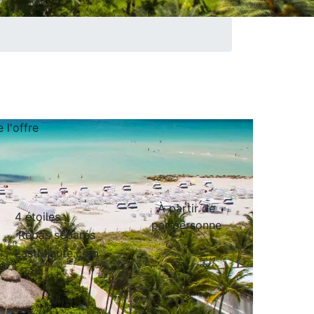
de
l'offre
À partir de
4 étoiles
par personne
Repas séparés
LastMinute.com