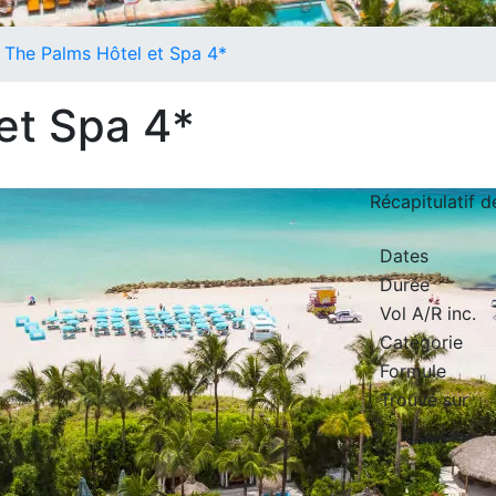
The Palms Hôtel et Spa 4*
et Spa 4*
Récapitulatif 
Dates
Durée
Vol A/R inc.
Catégorie
Formule
Trouvé sur