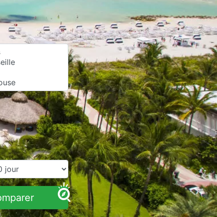
omparer