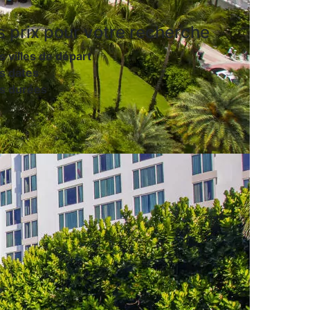
s prix
pour votre recherche
s villes de départ
s dates
es durées