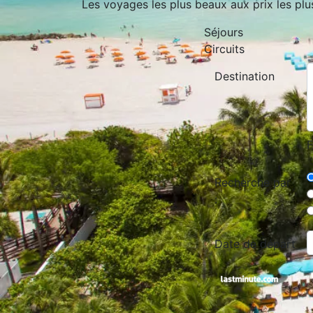
Les voyages les plus beaux aux prix les plu
Séjours
Circuits
Destination
F
Recherche par
:
Date de départ