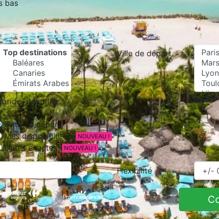
s bas
Ville de départ
loride
Modifier
Date de départ
Mes disponibilités
NOUVEAU !
Dates exactes
NOUVEAU !
Flexibilité
C