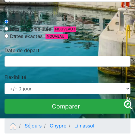
Recherche par :
Date de départ
Mes disponibilités
NOUVEAU !
Dates exactes
NOUVEAU !
Date de départ
Flexibilité
Comparer
Séjours
Chypre
Limassol