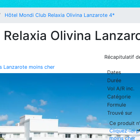
Hôtel Mondi Club Relaxia Olivina Lanzarote 4*
 Relaxia Olivina Lanzar
Récapitulatif 
rs Lanzarote moins cher
Dates
Durée
Vol A/R inc.
Catégorie
Formule
Trouvé sur
Ce produit n'
Cliquez-ici 
moins cher