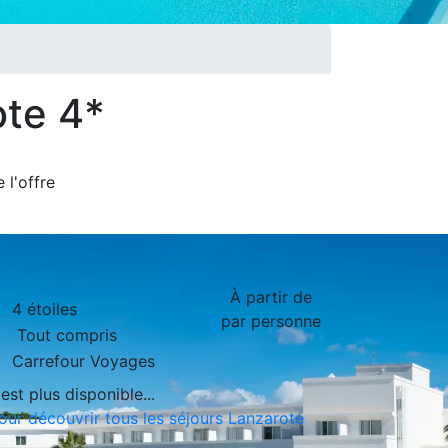
ote 4*
de
l'offre
À partir de
4 étoiles
par personne
Tout compris
Carrefour Voyages
est plus disponible...
pour découvrir tous les séjours Lanzarote