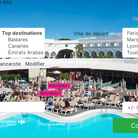
s bas
Ville de départ
anzarote
Modifier
Date de départ
Mes disponibilités
NOUVEAU !
Dates exactes
NOUVEAU !
Flexibilité
C