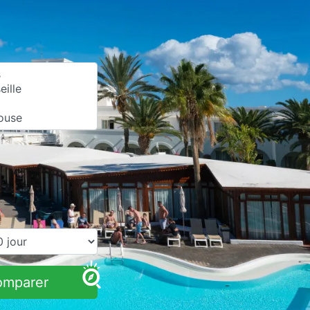
omparer