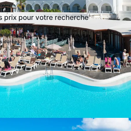
s prix
pour votre recherche
s villes de départ
s dates
es durées