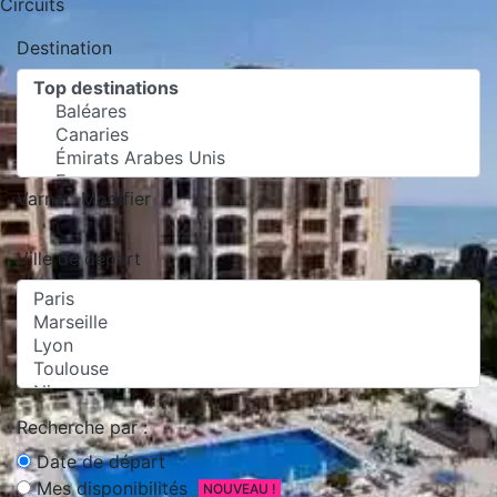
Circuits
Destination
Varna
Modifier
Ville de départ
Recherche par :
Date de départ
Mes disponibilités
NOUVEAU !