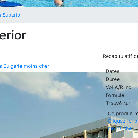
a Superior
erior
Récapitulatif 
rs Bulgarie moins cher
Dates
Durée
Vol A/R inc.
Formule
Trouvé sur
Ce produit n'
Cliquez-ici p
moins cher