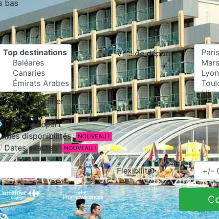
s bas
Ville de départ
ulgarie
Modifier
Date de départ
Mes disponibilités
NOUVEAU !
Dates exactes
NOUVEAU !
Flexibilité
C