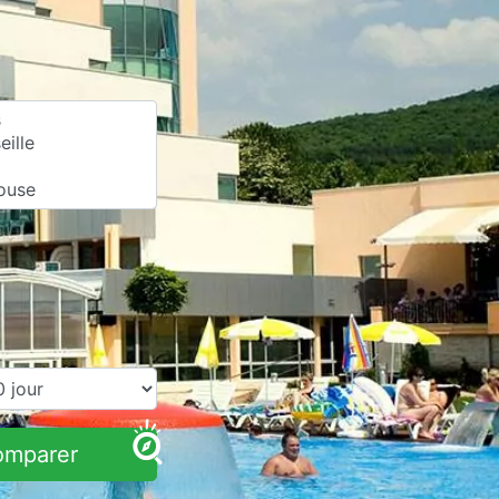
omparer