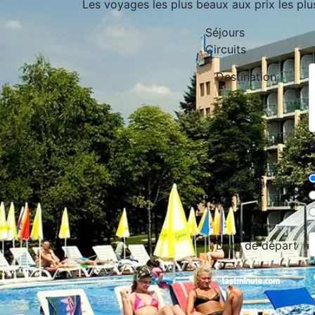
Les voyages les plus beaux aux prix les plu
Séjours
Circuits
Destination
B
Recherche par
:
Date de départ