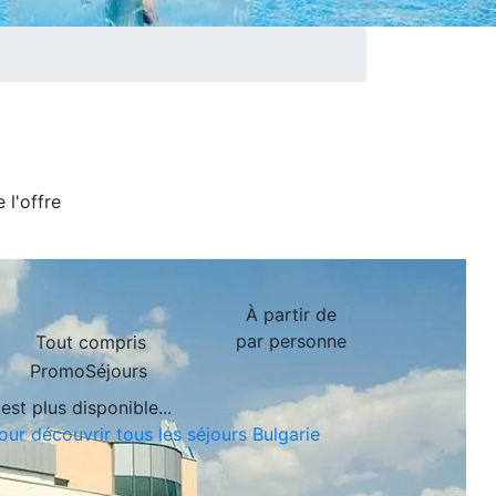
de
l'offre
À partir de
par personne
Tout compris
PromoSéjours
est plus disponible...
our découvrir tous les séjours Bulgarie