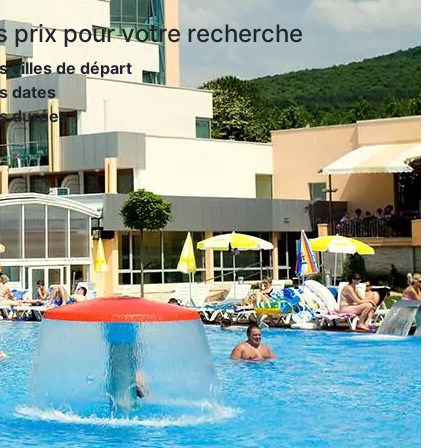
s prix
pour votre recherche
s villes de départ
s dates
es durées