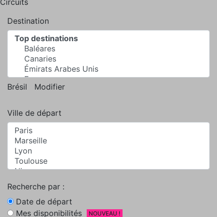
Circuits
Destination
Brésil
Modifier
Ville de départ
Recherche par :
Date de départ
Mes disponibilités
NOUVEAU !