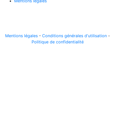
Mentions légales
© 2026 LeComparateur.fr. Créé avec
. Tous droits
réservés.
Mentions légales
-
Conditions générales d'utilisation
-
Politique de confidentialité