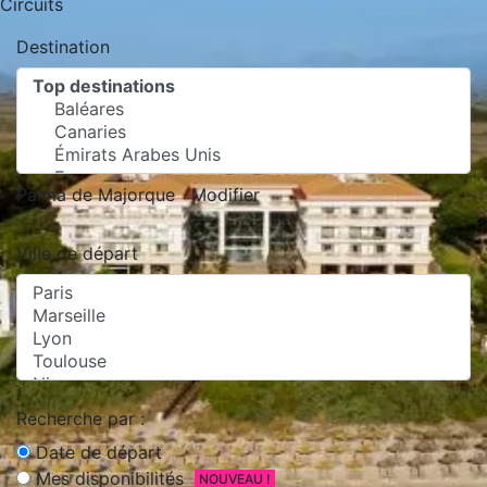
Circuits
Destination
Palma de Majorque
Modifier
Ville de départ
Recherche par :
Date de départ
Mes disponibilités
NOUVEAU !