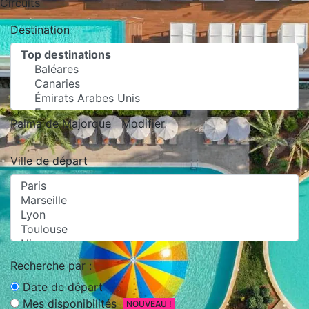
Circuits
Destination
Palma de Majorque
Modifier
Ville de départ
Recherche par :
Date de départ
Mes disponibilités
NOUVEAU !