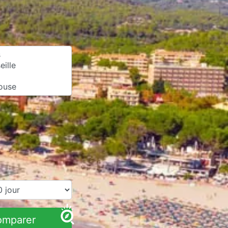
omparer