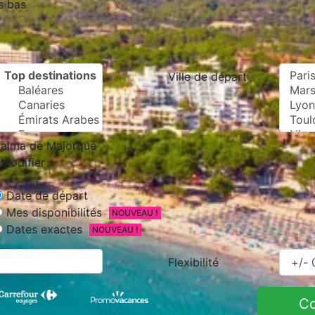
s bas
Ville de départ
alma de Majorque
Modifier
Date de départ
Mes disponibilités
NOUVEAU !
Dates exactes
NOUVEAU !
Flexibilité
C