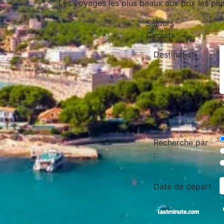
Les voyages les plus beaux aux prix les plu
Séjours
Circuits
Destination
P
Recherche par
:
Date de départ