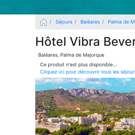
Séjours
Baléares
Palma de M
Hôtel Vibra Bever
Baléares
, Palma de Majorque
Ce produit n'est plus disponible...
Cliquez-ici pour découvrir tous les séjo