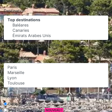
Circuits
Destination
Palma de Majorque
Modifier
Ville de départ
Recherche par :
Date de départ
Mes disponibilités
NOUVEAU !