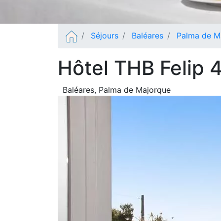
Séjours
Baléares
Palma de M
Hôtel THB Felip 
Baléares
, Palma de Majorque