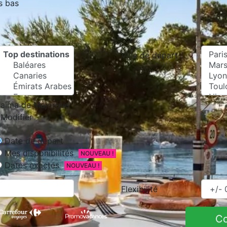
s bas
Ville de départ
alma de Majorque
Modifier
Date de départ
Mes disponibilités
NOUVEAU !
Dates exactes
NOUVEAU !
Flexibilité
C