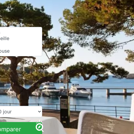
omparer