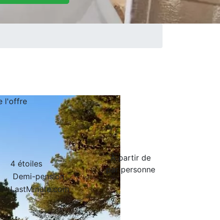
de
l'offre
À partir de
4 étoiles
par personne
Demi-pension
LastMinute.com