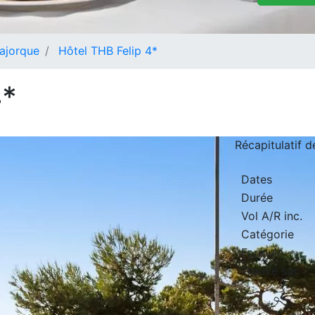
ajorque
Hôtel THB Felip 4*
4*
Récapitulatif 
Dates
Durée
Vol A/R inc.
Catégorie
Formule
Trouvé sur