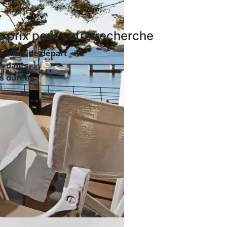
s prix
pour votre recherche
s villes de départ
s dates
es durées