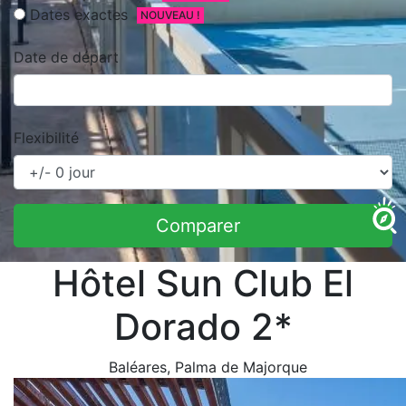
Dates exactes
NOUVEAU !
Date de départ
Flexibilité
Comparer
Hôtel Sun Club El
Dorado 2*
Baléares
, Palma de Majorque