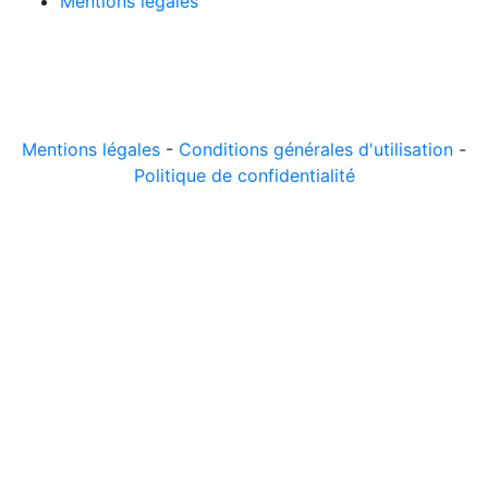
Mentions légales
© 2026 LeComparateur.fr. Créé avec
. Tous droits
réservés.
Mentions légales
-
Conditions générales d'utilisation
-
Politique de confidentialité