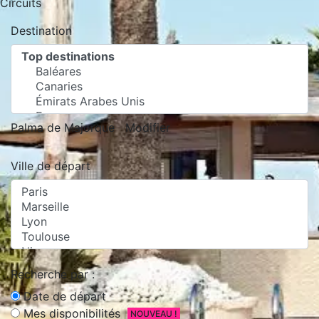
Circuits
Destination
Palma de Majorque
Modifier
Ville de départ
Recherche par :
Date de départ
Mes disponibilités
NOUVEAU !