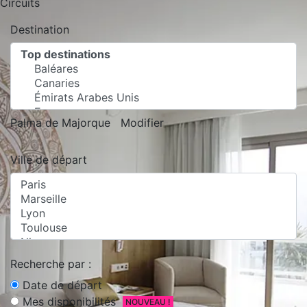
Circuits
Destination
Palma de Majorque
Modifier
Ville de départ
Recherche par :
Date de départ
Mes disponibilités
NOUVEAU !