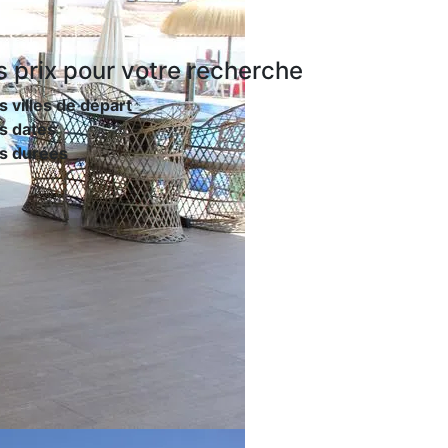
s prix
pour votre recherche
s villes de départ
s dates
es durées