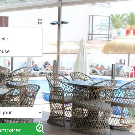
omparer