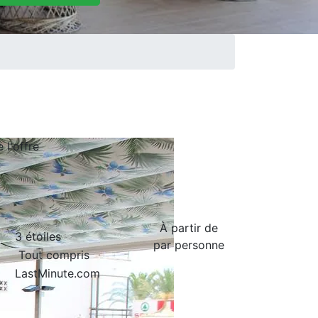
de
l'offre
À partir de
3 étoiles
par personne
Tout compris
LastMinute.com