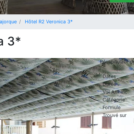
ajorque
Hôtel R2 Veronica 3*
a 3*
Récapitulatif 
Dates
Durée
Vol A/R inc.
Catégorie
Formule
Trouvé sur