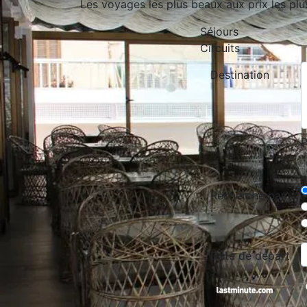
Les voyages les plus beaux aux prix les plu
Séjours
Circuits
Destination
P
Recherche par
:
Date de départ