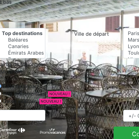
s bas
Ville de départ
alma de Majorque
Modifier
Date de départ
Mes disponibilités
NOUVEAU !
Dates exactes
NOUVEAU !
Flexibilité
C