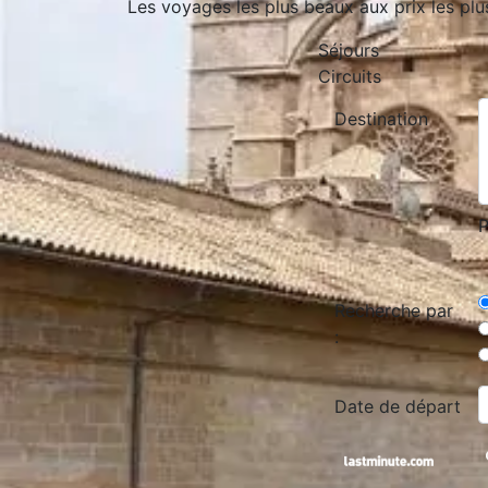
Les voyages les plus beaux aux prix les plu
Séjours
Circuits
Destination
P
Recherche par
:
Date de départ