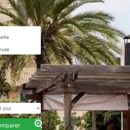
omparer