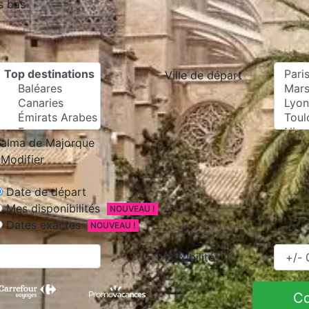
s bas
Ville de départ
alma de Majorque
Modifier
Date de départ
Mes disponibilités
NOUVEAU !
Dates exactes
NOUVEAU !
Flexibilité
C