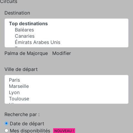
Circuits
Destination
Palma de Majorque
Modifier
Ville de départ
Recherche par :
Date de départ
Mes disponibilités
NOUVEAU !