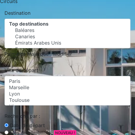
Circuits
Destination
Palma de Majorque
Modifier
Ville de départ
Recherche par :
Date de départ
Mes disponibilités
NOUVEAU !