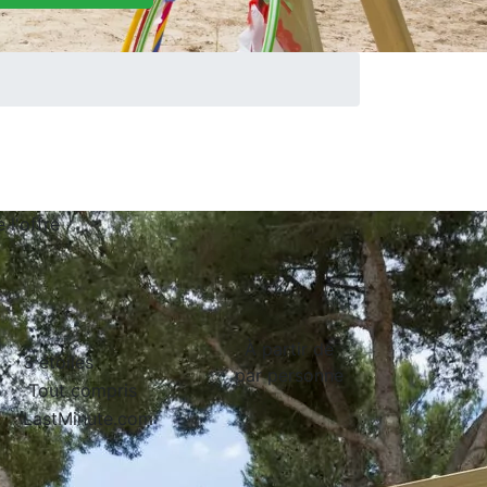
de
l'offre
À partir de
3 étoiles
par personne
Tout compris
LastMinute.com