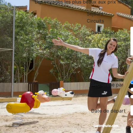
Les voyages les plus beaux aux prix les plu
Séjours
Circuits
Destination
P
Recherche par
:
Date de départ