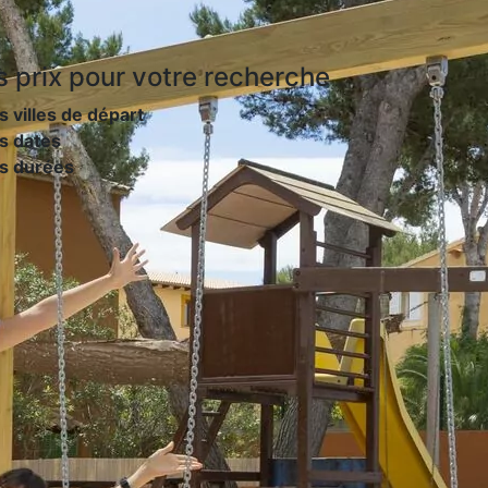
s prix
pour votre recherche
s villes de départ
s dates
es durées