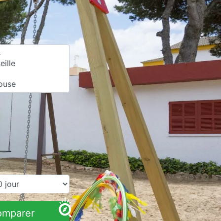
omparer