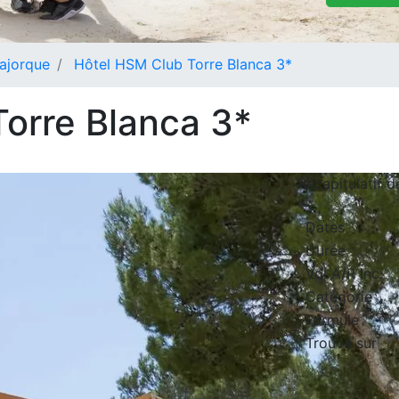
ajorque
Hôtel HSM Club Torre Blanca 3*
orre Blanca 3*
Récapitulatif 
Dates
Durée
Vol A/R inc.
Catégorie
Formule
Trouvé sur