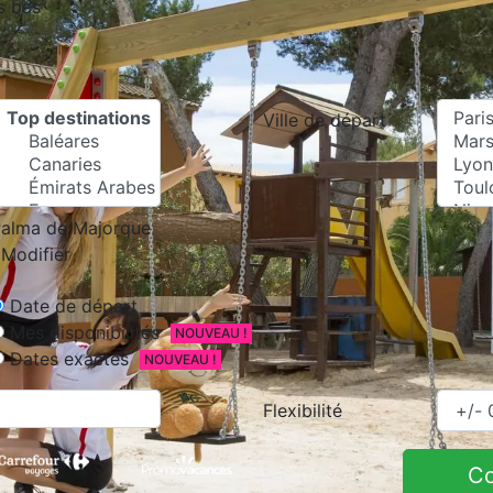
s bas
Ville de départ
alma de Majorque
Modifier
Date de départ
Mes disponibilités
NOUVEAU !
Dates exactes
NOUVEAU !
Flexibilité
C