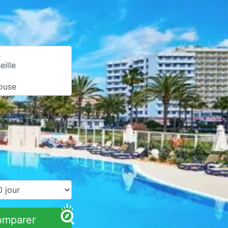
omparer