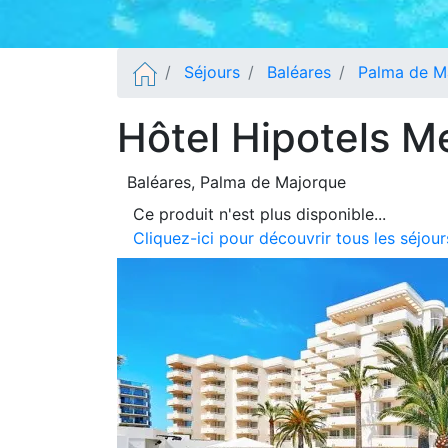
Séjours
Baléares
Palma de M
Hôtel Hipotels M
Baléares
, Palma de Majorque
Ce produit n'est plus disponible...
Cliquez-ici pour découvrir tous les séjo