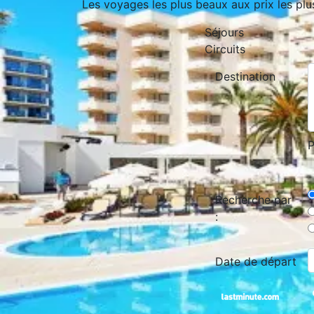
Les voyages les plus beaux aux prix les plu
Séjours
Circuits
Destination
P
Recherche par
:
Date de départ