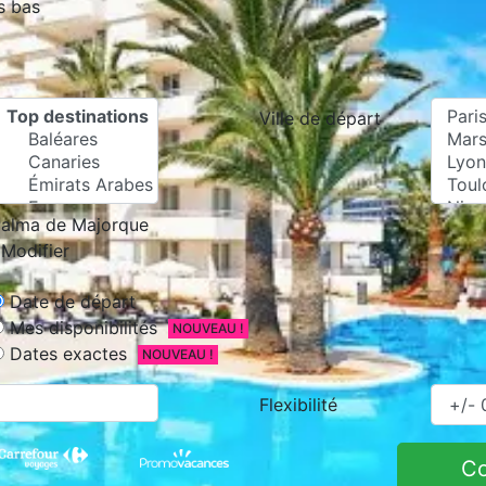
s bas
Ville de départ
alma de Majorque
Modifier
Date de départ
Mes disponibilités
NOUVEAU !
Dates exactes
NOUVEAU !
Flexibilité
C