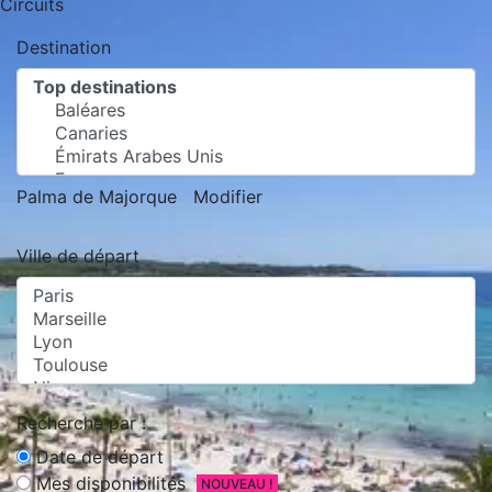
Circuits
Destination
Palma de Majorque
Modifier
Ville de départ
Recherche par :
Date de départ
Mes disponibilités
NOUVEAU !