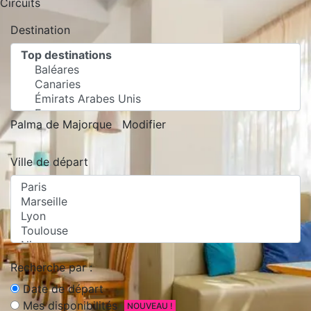
Circuits
Destination
Palma de Majorque
Modifier
Ville de départ
Recherche par :
Date de départ
Mes disponibilités
NOUVEAU !