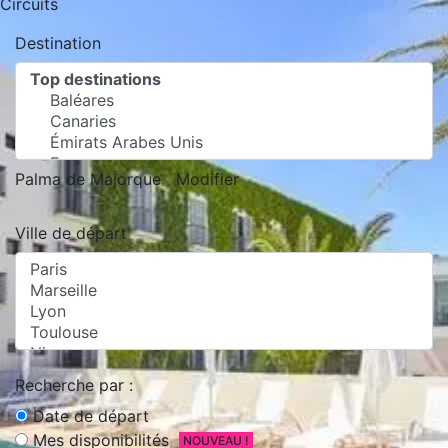
Circuits
Destination
Palma de Majorque
Modifier
Ville de départ
Recherche par :
Date de départ
Mes disponibilités
NOUVEAU !