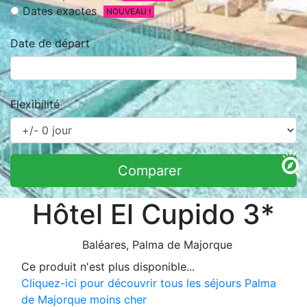
Dates exactes
NOUVEAU !
Date de départ
Flexibilité
Comparer
Hôtel El Cupido 3*
Baléares
, Palma de Majorque
Ce produit n'est plus disponible...
Cliquez-ici pour découvrir tous les séjours Palma
de Majorque moins cher