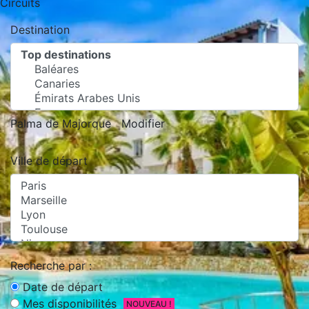
Circuits
Destination
Palma de Majorque
Modifier
Ville de départ
Recherche par :
Date de départ
Mes disponibilités
NOUVEAU !