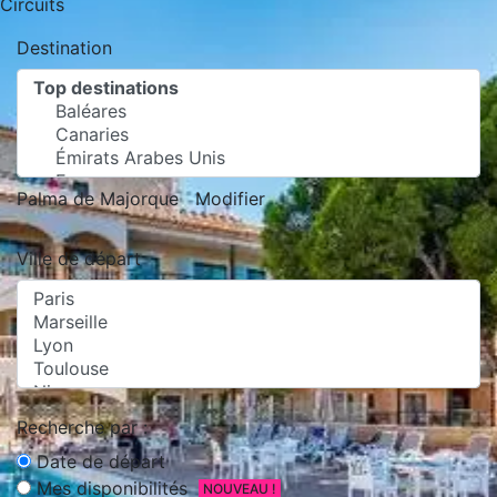
Circuits
Destination
Palma de Majorque
Modifier
Ville de départ
Recherche par :
Date de départ
Mes disponibilités
NOUVEAU !