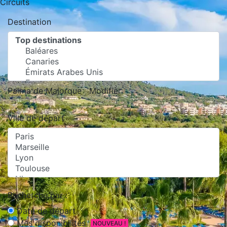
Circuits
Destination
Palma de Majorque
Modifier
Ville de départ
Recherche par :
Date de départ
Mes disponibilités
NOUVEAU !