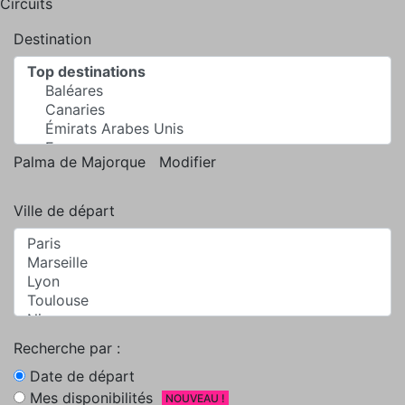
Circuits
Destination
Palma de Majorque
Modifier
Ville de départ
Recherche par :
Date de départ
Mes disponibilités
NOUVEAU !