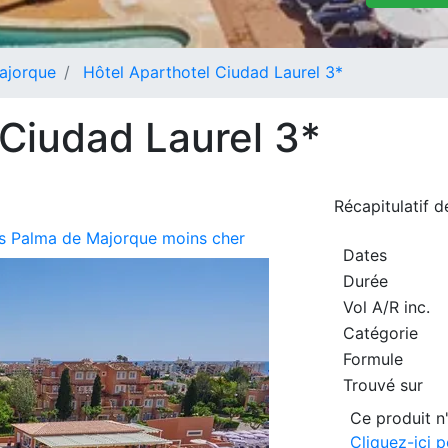
ajorque
Hôtel Aparthotel Ciudad Laurel 3*
 Ciudad Laurel 3*
Récapitulatif 
urs Palma de Majorque moins cher
Dates
Durée
Vol A/R inc.
Catégorie
Formule
Trouvé sur
Ce produit n'
Cliquez-ici 