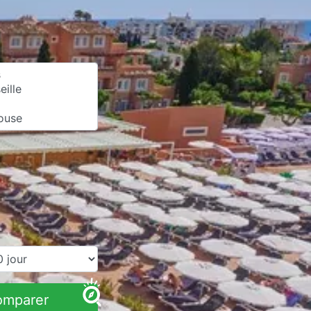
omparer