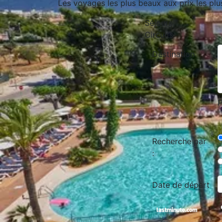
Les voyages les plus beaux aux prix les plu
Séjours
Circuits
Destination
P
Recherche par
:
Date de départ