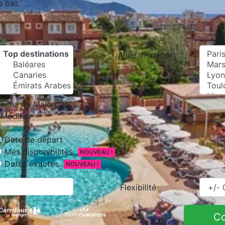
s bas
Ville de départ
alma de Majorque
Modifier
Date de départ
Mes disponibilités
NOUVEAU !
Dates exactes
NOUVEAU !
Flexibilité
C