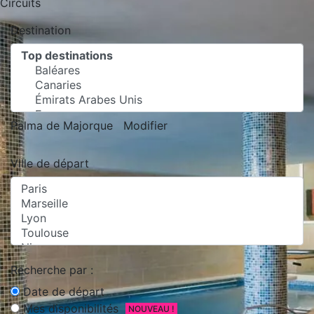
Circuits
Destination
Palma de Majorque
Modifier
Ville de départ
Recherche par :
Date de départ
Mes disponibilités
NOUVEAU !