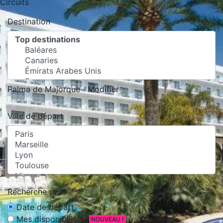
Circuits
Destination
Palma de Majorque
Modifier
Ville de départ
Recherche par :
Date de départ
Mes disponibilités
NOUVEAU !