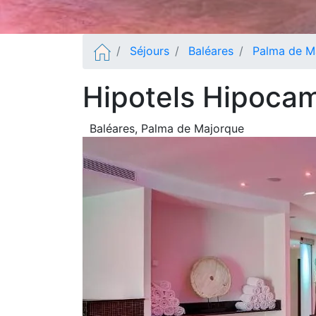
Séjours
Baléares
Palma de M
Hipotels Hipoca
Baléares
, Palma de Majorque