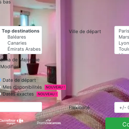
s bas
Ville de départ
alma de Majorque
Modifier
Date de départ
Mes disponibilités
NOUVEAU !
Dates exactes
NOUVEAU !
Flexibilité
C