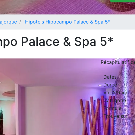
ajorque
Hipotels Hipocampo Palace & Spa 5*
mpo Palace & Spa 5*
Récapitulatif 
Dates
Durée
Vol A/R inc.
Catégorie
Formule
Trouvé sur