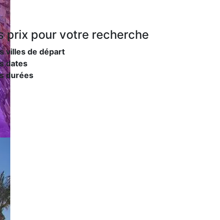
s prix
pour votre recherche
s villes de départ
s dates
es durées