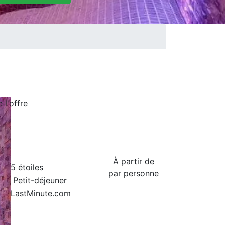
de
l'offre
À partir de
5 étoiles
par personne
Petit-déjeuner
LastMinute.com