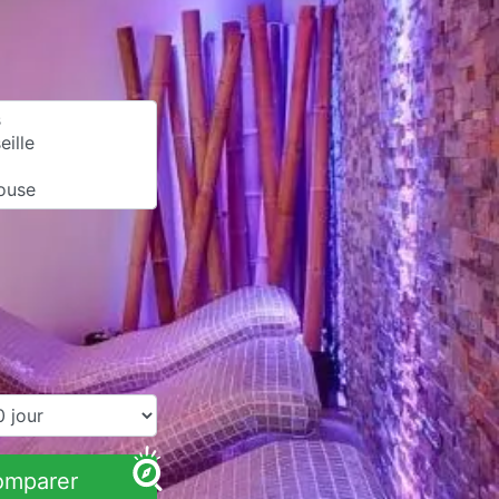
omparer