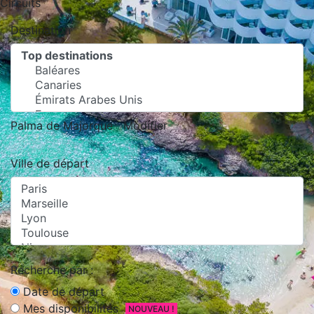
Circuits
Destination
Palma de Majorque
Modifier
Ville de départ
Recherche par :
Date de départ
Mes disponibilités
NOUVEAU !