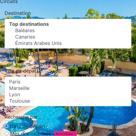
Circuits
Destination
Palma de Majorque
Modifier
Ville de départ
Recherche par :
Date de départ
Mes disponibilités
NOUVEAU !