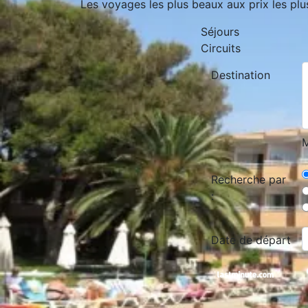
Les voyages les plus beaux aux prix les plu
Séjours
Circuits
Destination
M
Recherche par
:
Date de départ