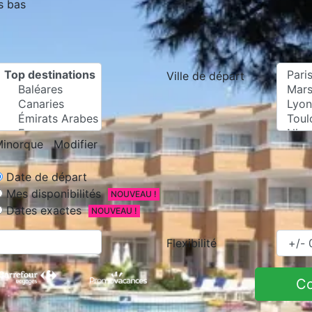
s bas
Ville de départ
inorque
Modifier
Date de départ
Mes disponibilités
NOUVEAU !
Dates exactes
NOUVEAU !
Flexibilité
C