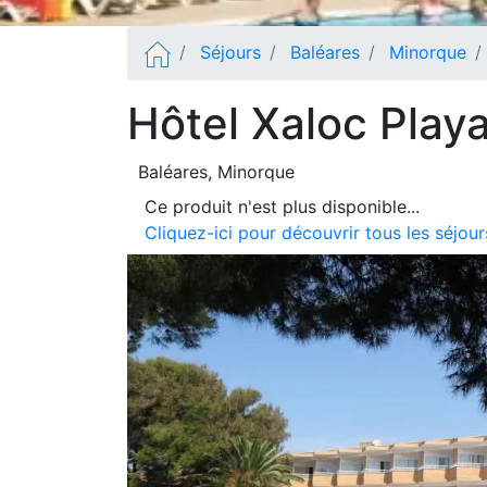
Séjours
Baléares
Minorque
Hôtel Xaloc Play
Baléares
, Minorque
Ce produit n'est plus disponible...
Cliquez-ici pour découvrir tous les séjo