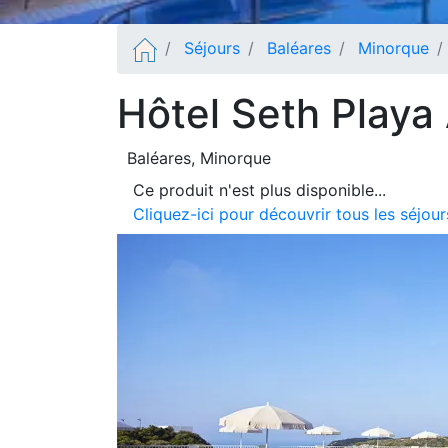
Séjours
Baléares
Minorque
Hôtel Seth Playa
Baléares
, Minorque
Ce produit n'est plus disponible...
Cliquez-ici pour découvrir tous les séjo