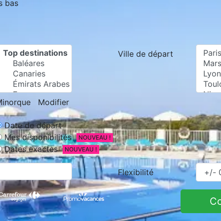
s bas
Ville de départ
inorque
Modifier
Date de départ
Mes disponibilités
NOUVEAU !
Dates exactes
NOUVEAU !
Flexibilité
C