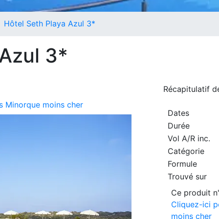
Hôtel Seth Playa Azul 3*
 Azul 3*
Récapitulatif 
urs Minorque moins cher
Dates
Durée
Vol A/R inc.
Catégorie
Formule
Trouvé sur
Ce produit n'
Cliquez-ici 
moins cher