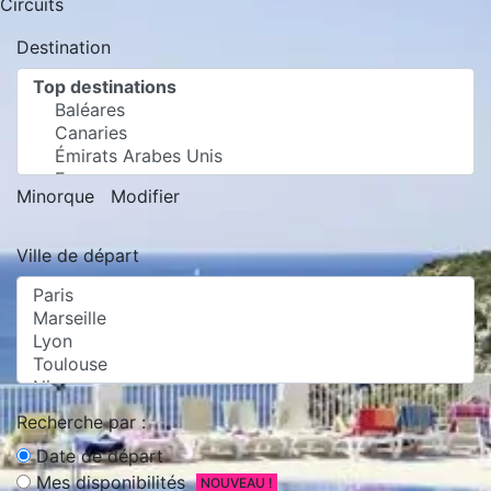
Circuits
Destination
Minorque
Modifier
Ville de départ
Recherche par :
Date de départ
Mes disponibilités
NOUVEAU !