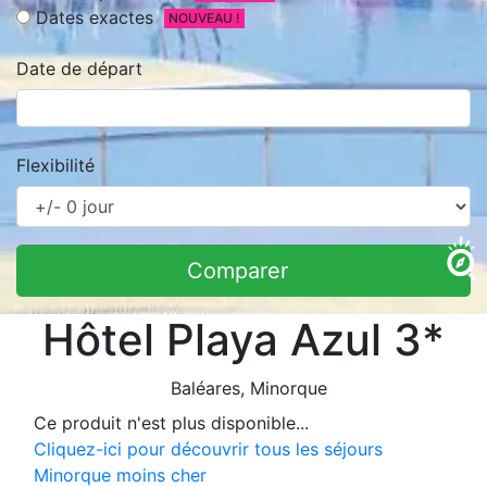
Dates exactes
NOUVEAU !
Date de départ
Flexibilité
Comparer
Hôtel Playa Azul 3*
Baléares
, Minorque
Ce produit n'est plus disponible...
Cliquez-ici pour découvrir tous les séjours
Minorque moins cher