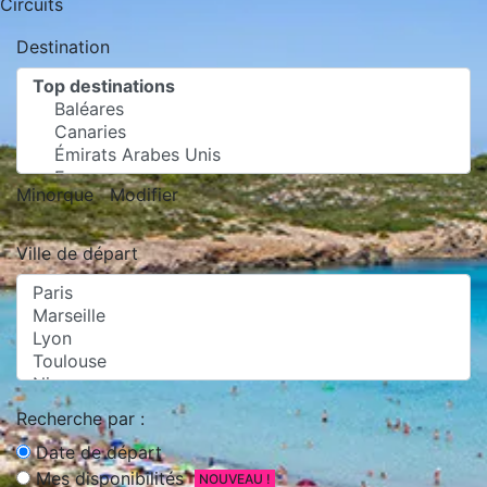
Circuits
Destination
Minorque
Modifier
Ville de départ
Recherche par :
Date de départ
Mes disponibilités
NOUVEAU !