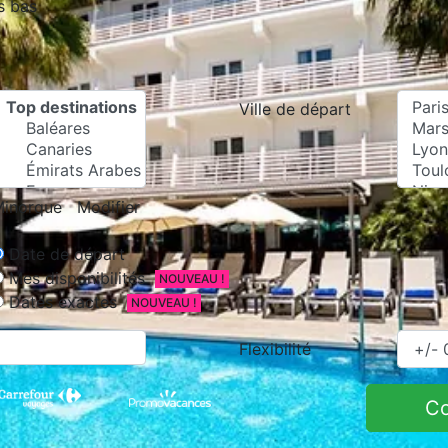
s bas
Ville de départ
inorque
Modifier
Date de départ
Mes disponibilités
NOUVEAU !
Dates exactes
NOUVEAU !
Flexibilité
C