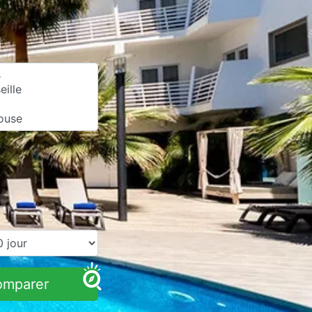
omparer