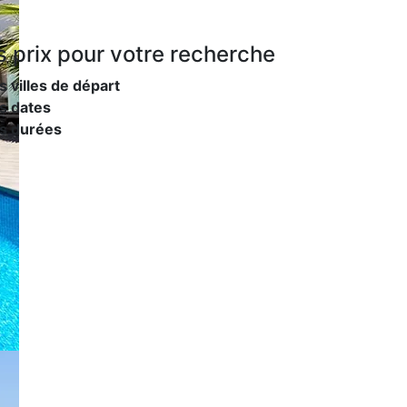
s prix
pour votre recherche
s villes de départ
s dates
es durées