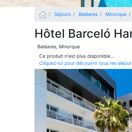
Séjours
Baléares
Minorque
Hôtel Barceló Ha
Baléares
, Minorque
Ce produit n'est plus disponible...
Cliquez-ici pour découvrir tous les séjo