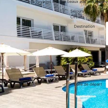
Les voyages les plus beaux aux prix les plu
Séjours
Circuits
Destination
M
Recherche par
:
Date de départ