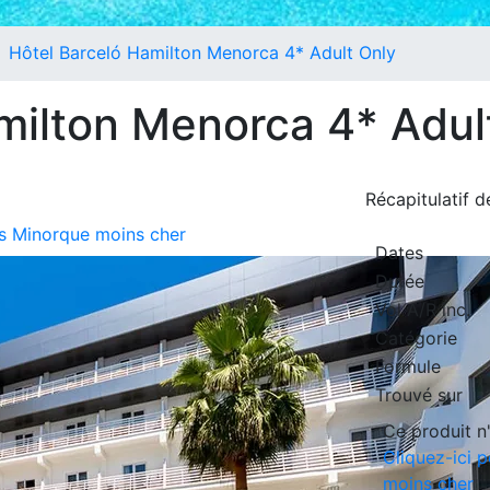
Hôtel Barceló Hamilton Menorca 4* Adult Only
milton Menorca 4* Adul
Récapitulatif 
urs Minorque moins cher
Dates
Durée
Vol A/R inc.
Catégorie
Formule
Trouvé sur
Ce produit n'
Cliquez-ici 
moins cher