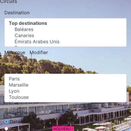
Circuits
Destination
Minorque
Modifier
Ville de départ
Recherche par :
Date de départ
Mes disponibilités
NOUVEAU !