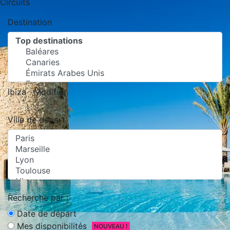
Circuits
Destination
Ibiza
Modifier
Ville de départ
Recherche par :
Date de départ
Mes disponibilités
NOUVEAU !