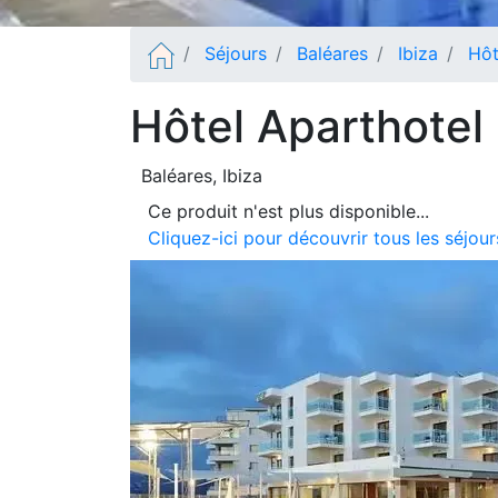
Séjours
Baléares
Ibiza
Hôt
Hôtel Aparthotel
Baléares
, Ibiza
Ce produit n'est plus disponible...
Cliquez-ici pour découvrir tous les séjour