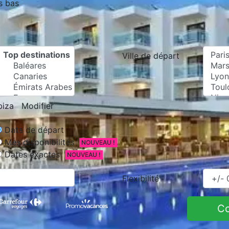
s bas
Ville de départ
biza
Modifier
Date de départ
Mes disponibilités
NOUVEAU !
Dates exactes
NOUVEAU !
Flexibilité
C