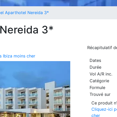
el Aparthotel Nereida 3*
 Nereida 3*
Récapitulatif 
s Ibiza moins cher
Dates
Durée
Vol A/R inc.
Catégorie
Formule
Trouvé sur
Ce produit n'
Cliquez-ici p
cher