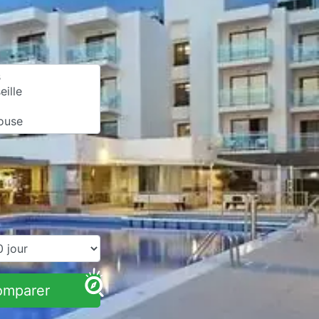
omparer