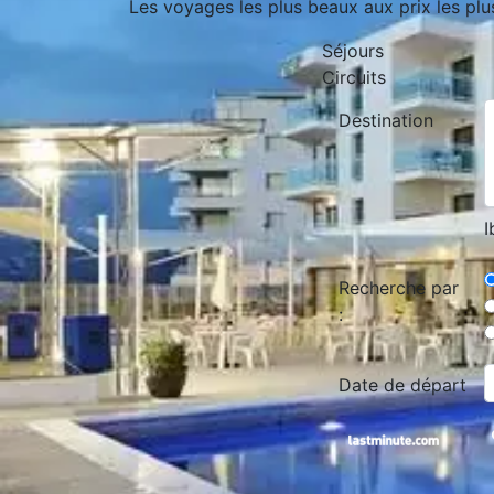
Les voyages les plus beaux aux prix les plu
Séjours
Circuits
Destination
I
Recherche par
:
Date de départ