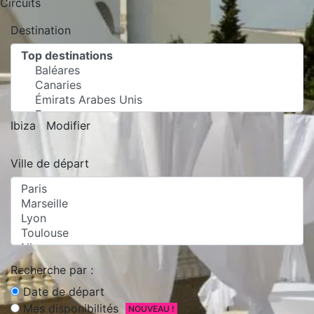
Circuits
Destination
Ibiza
Modifier
Ville de départ
Recherche par :
Date de départ
Mes disponibilités
NOUVEAU !